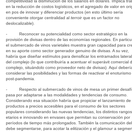
competitividad la disminución de los salarios en dólares. Implica tra
en la reducción de costos logísticos, en el agregado de valor en or
en pos de innovar y diferenciar productos (en esto último sería
conveniente otorgar centralidad al
terroir
que es un factor no
deslocalizable).
- Reconocer su potencialidad como sector estratégico en la
provisión de divisas dentro de las economías regionales. En particul
el submercado de vinos varietales muestra gran capacidad para cr
en su aporte como sector generador genuino de divisas. A su vez,
habría que diseñar estímulos para densificar los entramados latera
del complejo (lo que contribuiría a acentuar el superávit comercial d
complejo, situándolo como proveedor neto de divisas). Aquí deber
considerar las posibilidades y las formas de reactivar el enoturismo
post-pandemia.
- Respecto al submercado de vinos de mesa un primer desafí
pasa por adaptarse a las modalidades y tendencias de consumo.
Considerando esa situación habría que propiciar el lanzamiento de
productos a precios accesibles para el consumo de los sectores
populares considerando las nuevas tendencias, los distintos rangos
etarios e innovando en envases que permitan su conservación por
períodos de tiempo más prolongados. También la comunicación del
debe segmentarse, para acotar la
elitización
y el
glamour
a segmen